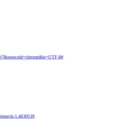
9j0j7&sourceid=chrome&ie=UTF-8#
ehstueck-1.4630539