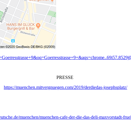
q=Goerresstrasse+9&oq=Goerresstrasse+9+&aqs=chrome..69i57.852
PRESSE
https://muenchen.mitvergnuegen.com/2019/derdiedas-josephsplatz/
eutsche.de/muenchen/muenchen-cafe-der-die-das-deli-maxvorstadt-fru